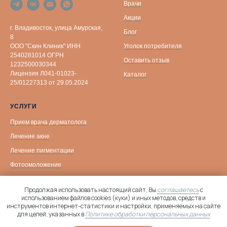
Врачи
Акции
г. Владивосток, улица Амурская,
Блог
8
Уголок потребителя
ООО "Скин Клиник" ИНН
2540281014 ОГРН
Оставить отзыв
1232500030344
Лицензия Л041-01023-
Каталог
25/01227313 от 29.05.2024
УСЛУГИ
Прием врача дерматолога
Лечение акне
Лечение пигментации
Фотоомоложение
Биоревитализация
Продолжая использовать настоящий сайт, Вы
соглашаетесь
с
Уходовые процедуры
использованием файлов cookies (куки) и иных методов, средств и
инструментов интернет-статистики и настройки, применяемых на сайте
Контурная пластика
Онлайн-
для целей, указанных в
Политике обработки персональных данных
запись
Лазерная эпиляция