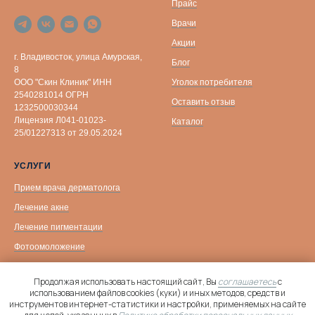
Прайс
Врачи
Акции
г. Владивосток, улица Амурская,
Блог
8
Уголок потребителя
ООО "Скин Клиник" ИНН
2540281014 ОГРН
Оставить отзыв
1232500030344
Лицензия Л041-01023-
Каталог
25/01227313 от 29.05.2024
УСЛУГИ
Прием врача дерматолога
Лечение акне
Лечение пигментации
Фотоомоложение
Биоревитализация
Продолжая использовать настоящий сайт, Вы
соглашаетесь
с
Уходовые процедуры
использованием файлов cookies (куки) и иных методов, средств и
инструментов интернет-статистики и настройки, применяемых на сайте
Контурная пластика
Онлайн-