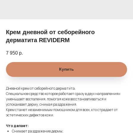
Крем дневной от себорейного
дерматита REVIDERM
7 950
р.
Купить
Дневной крем от себорейного дерматита.
Специальное средство которое работает сразу в двух направлениях:
уменьшает воспаления, помогая коже восстанавливаться и
успокаивает дерму, снимая раздражения.
Крем станет незаменимым помощником для всех, кто страдает от
эстетических дефектов кожи.
Что делает:
Снимает раздражение дермы;