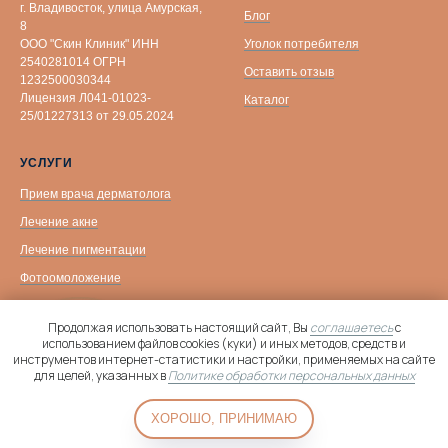
г. Владивосток, улица Амурская,
Блог
8
Уголок потребителя
ООО "Скин Клиник" ИНН
2540281014 ОГРН
Оставить отзыв
1232500030344
Лицензия Л041-01023-
Каталог
25/01227313 от 29.05.2024
УСЛУГИ
Прием врача дерматолога
Лечение акне
Лечение пигментации
Фотоомоложение
Биоревитализация
Продолжая использовать настоящий сайт, Вы
соглашаетесь
с
Уходовые процедуры
использованием файлов cookies (куки) и иных методов, средств и
инструментов интернет-статистики и настройки, применяемых на сайте
Контурная пластика
Онлайн-
для целей, указанных в
Политике обработки персональных данных
запись
Лазерная эпиляция
ХОРОШО, ПРИНИМАЮ