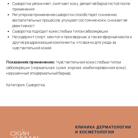
Сыворотка увлажняет, смягчает кожу, делает её бархатистой после
применения
Регулярное применение сыворотки способствует снижению
воспалительных процессов, улучшает состояние кожи, снижает её
реактивност
Сыворотка подходит коже с любым типом себосекреции
Не содержит спирт, ментол и производные, а также эфирные масла и
другие раздражающие компоненты, что важно для ухода за
чувствительной кожей
Показанияк применению:
Чувствительная кожа с любым типом
себосекреции (нормальная, сухая, жирная, комбинированная кожа),
нарушенный эпидермальный барьер.
Категория: Сыворотка
КЛИНИКА ДЕРМАТОЛОГИИ
И КОСМЕТОЛОГИИ