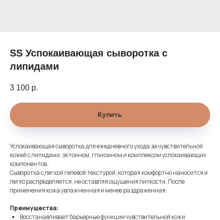
SS Успокаивающая сыворотка с
липидами
3 100
р.
Купить
Успокаивающая сыворотка для ежедневного ухода за чувствительной
кожей с липидами, эктоином, гликоином и комплексом успокаивающих
компонентов.
Сыворотка с легкой гелевой текстурой, которая комфортно наносится и
легко распределяется, не оставляя ощущения липкости. После
применения кожа увлажненная и менее раздраженная.
Преимущества:
Восстанавливает барьерные функции чувствительной кожи