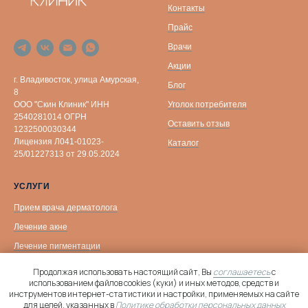
Контакты
Прайс
Врачи
Акции
г. Владивосток, улица Амурская,
Блог
8
Уголок потребителя
ООО "Скин Клиник" ИНН
2540281014 ОГРН
Оставить отзыв
1232500030344
Лицензия Л041-01023-
Каталог
25/01227313 от 29.05.2024
УСЛУГИ
Прием врача дерматолога
Лечение акне
Лечение пигментации
Фотоомоложение
Продолжая использовать настоящий сайт, Вы
соглашаетесь
с
использованием файлов cookies (куки) и иных методов, средств и
Биоревитализация
инструментов интернет-статистики и настройки, применяемых на сайте
Онлайн-
Уходовые процедуры
для целей, указанных в
Политике обработки персональных данных